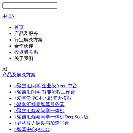
中
EN
首页
产品及服务
行业解决方案
合作伙伴
投资者关系
关于我们
AI
产品及解决方案
>聚鑫汇问学 企业级Agent中台
>聚鑫汇问学 智能流程工作台
>爱问学 PC本地部署大模型
>聚鑫汇鲲泰智算服务器
>聚鑫汇鲲泰问学一体机
>聚鑫汇鲲泰问学一体机DeepSeek版
>异构算力调度与加速平台
>智算中心(AICC)