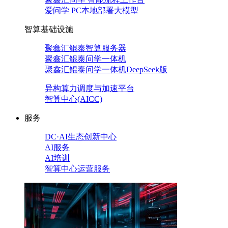
爱问学 PC本地部署大模型
智算基础设施
聚鑫汇鲲泰智算服务器
聚鑫汇鲲泰问学一体机
聚鑫汇鲲泰问学一体机DeepSeek版
异构算力调度与加速平台
智算中心(AICC)
服务
DC·AI生态创新中心
AI服务
AI培训
智算中心运营服务